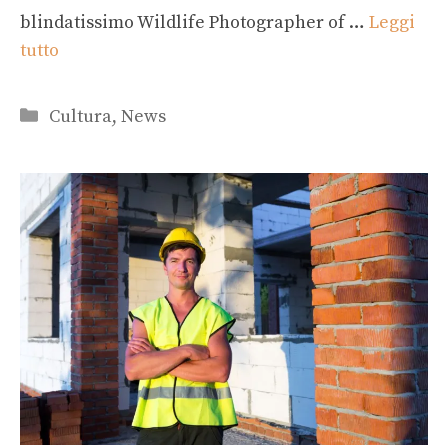
blindatissimo Wildlife Photographer of …
Leggi
tutto
Categorie
Cultura
,
News