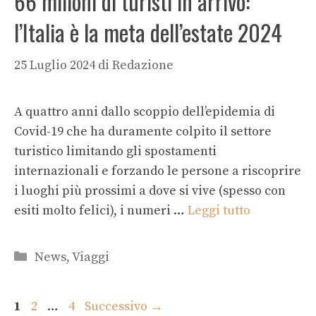
66 milioni di turisti in arrivo:
l’Italia è la meta dell’estate 2024
25 Luglio 2024
di
Redazione
A quattro anni dallo scoppio dell’epidemia di
Covid-19 che ha duramente colpito il settore
turistico limitando gli spostamenti
internazionali e forzando le persone a riscoprire
i luoghi più prossimi a dove si vive (spesso con
esiti molto felici), i numeri …
Leggi tutto
Categorie
News
,
Viaggi
Pagina
Pagina
Pagina
1
2
…
4
Successivo
→