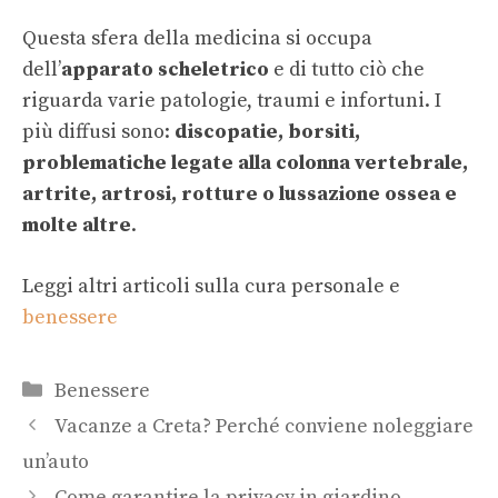
Questa sfera della medicina si occupa
dell’
apparato scheletrico
e di tutto ciò che
riguarda varie patologie, traumi e infortuni. I
più diffusi sono:
discopatie, borsiti,
problematiche legate alla colonna vertebrale,
artrite, artrosi, rotture o lussazione ossea e
molte altre
.
Leggi altri articoli sulla cura personale e
benessere
Categorie
Benessere
Vacanze a Creta? Perché conviene noleggiare
un’auto
Come garantire la privacy in giardino